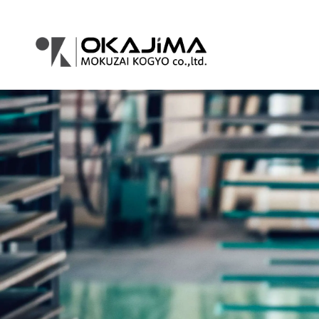
コ
ナ
ン
ビ
テ
ゲ
ン
ー
ツ
シ
へ
ョ
ス
ン
キ
に
ッ
移
プ
動