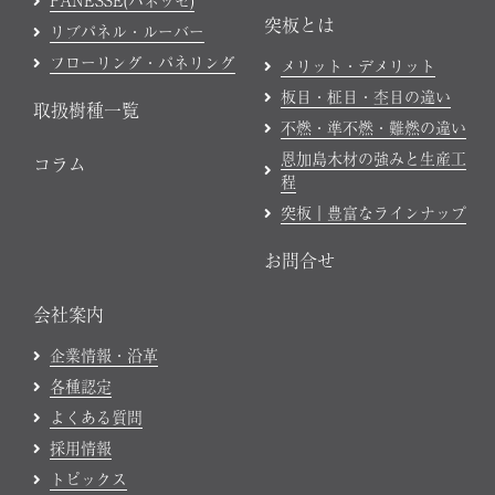
PANESSE(パネッセ)
突板とは
リブパネル・ルーバー
フローリング・パネリング
メリット・デメリット
板目・柾目・杢目の違い
取扱樹種一覧
不燃・準不燃・難燃の違い
恩加島木材の強みと生産工
コラム
程
突板｜豊富なラインナップ
お問合せ
会社案内
企業情報・沿革
各種認定
よくある質問
採用情報
トピックス