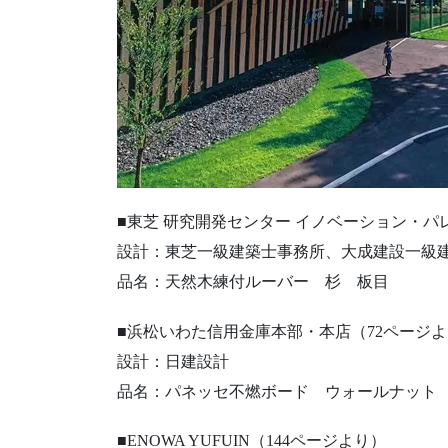
■東芝 研究開発センター イノベーション・パ
設計：東芝一級建築士事務所、大成建設一級
品名：天然木練付ルーバー 杉 板目
■浜松いわた信用金庫本部・本店（72ページ
設計：日建設計
品名：パネッセ不燃ボード ウォールナット
■ENOWA YUFUIN（144ページより）