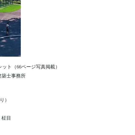
レット（66ページ写真掲載）
建築士事務所
より）
 柾目