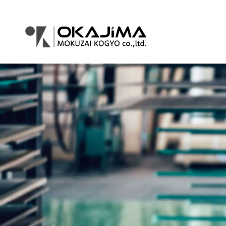
コ
ナ
ン
ビ
テ
ゲ
ン
ー
ツ
シ
へ
ョ
ス
ン
キ
に
ッ
移
プ
動