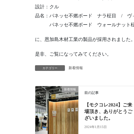
設計：クル
品名：パネッセ不燃ボード ナラ柾目 / ヴ
パネッセ不燃ボード ウォールナット柾目
に、恩加島木材工業の製品が採用されました
是非、ご覧になってみてください。
新着情報
カテゴリー
新着情報
前の記事
【モクコレ2024】ご来
場頂き、ありがとうご
ざいました。
2024年1月15日