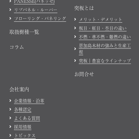
PANESSE(パネッセ)
突板とは
リブパネル・ルーバー
フローリング・パネリング
メリット・デメリット
板目・柾目・杢目の違い
取扱樹種一覧
不燃・準不燃・難燃の違い
恩加島木材の強みと生産工
コラム
程
突板｜豊富なラインナップ
お問合せ
会社案内
企業情報・沿革
各種認定
よくある質問
採用情報
トピックス