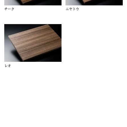
チーク
ニヤトウ
レオ