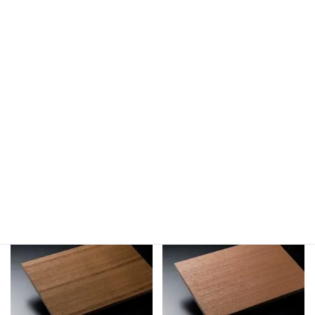
木柄 -pattern-
カリン
コクタン