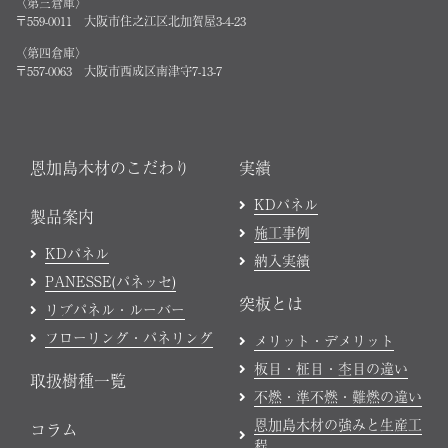
〈第三倉庫〉
〒559-0011 大阪市住之江区北加賀屋3-4-23
〈第四倉庫〉
〒557-0063 大阪市西成区南津守7-13-7
恩加島木材のこだわり
実績
KDパネル
製品案内
施工事例
KDパネル
納入実績
PANESSE(パネッセ)
突板とは
リブパネル・ルーバー
フローリング・パネリング
メリット・デメリット
板目・柾目・杢目の違い
取扱樹種一覧
不燃・準不燃・難燃の違い
恩加島木材の強みと生産工
コラム
程