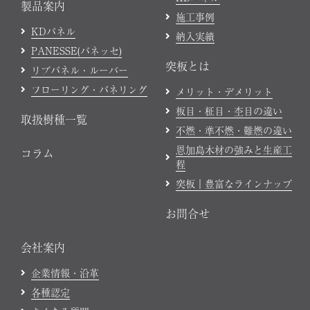
製品案内
施工事例
KDパネル
納入実績
PANESSE(パネッセ)
突板とは
リブパネル・ルーバー
フローリング・パネリング
メリット・デメリット
板目・柾目・杢目の違い
取扱樹種一覧
不燃・準不燃・難燃の違い
恩加島木材の強みと生産工
コラム
程
突板｜豊富なラインナップ
お問合せ
会社案内
企業情報・沿革
各種認定