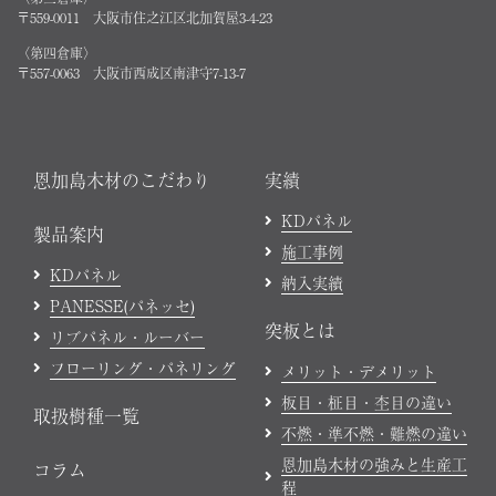
〒559-0011 大阪市住之江区北加賀屋3-4-23
〈第四倉庫〉
〒557-0063 大阪市西成区南津守7-13-7
恩加島木材のこだわり
実績
KDパネル
製品案内
施工事例
KDパネル
納入実績
PANESSE(パネッセ)
突板とは
リブパネル・ルーバー
フローリング・パネリング
メリット・デメリット
板目・柾目・杢目の違い
取扱樹種一覧
不燃・準不燃・難燃の違い
恩加島木材の強みと生産工
コラム
程