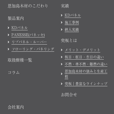
恩加島木材のこだわり
実績
KDパネル
製品案内
施工事例
KDパネル
納入実績
PANESSE(パネッセ)
突板とは
リブパネル・ルーバー
フローリング・パネリング
メリット・デメリット
板目・柾目・杢目の違い
取扱樹種一覧
不燃・準不燃・難燃の違い
恩加島木材の強みと生産工
コラム
程
突板｜豊富なラインナップ
お問合せ
会社案内