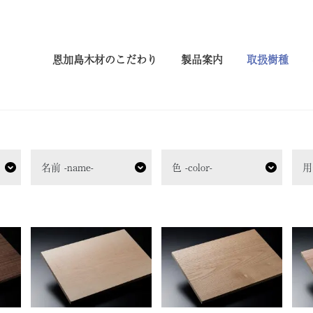
恩加島木材のこだわり
製品案内
取扱樹種
名前 -name-
色 -color-
用