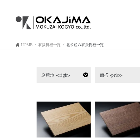
コ
ナ
ン
ビ
テ
ゲ
ン
ー
ツ
シ
へ
ョ
HOME
取扱樹種一覧
北米産の取扱樹種一覧
ス
ン
キ
に
ッ
移
プ
動
原産地 -origin-
価格 -price-