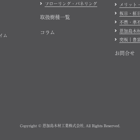
フローリング・パネリング
メリット
板目・柾
取扱樹種一覧
不燃・準
恩加島木
コラム
ハイム
突板｜豊
お問合せ
Copyright © 恩加島木材工業株式会社, All Rights Reserved.