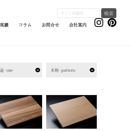
検索
実績
コラム
お問合せ
会社案内
途 -use-
木柄 -pattern-