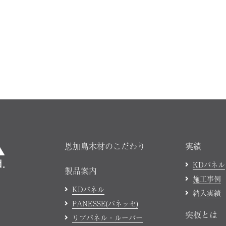
恩加島木材のこだわり
実績
KDパネル
製品案内
施工事例
KDパネル
納入実績
PANESSE(パネッセ)
突板とは
リブパネル・ルーバー