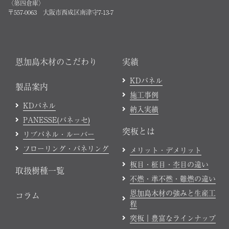
〈第四倉庫〉
〒557-0063 大阪市西成区南津守7-13-7
恩加島木材のこだわり
実績
KDパネル
製品案内
施工事例
KDパネル
納入実績
PANESSE(パネッセ)
突板とは
リブパネル・ルーバー
フローリング・パネリング
メリット・デメリット
板目・柾目・杢目の違い
取扱樹種一覧
不燃・準不燃・難燃の違い
恩加島木材の強みと生産工
コラム
程
突板｜豊富なラインナップ