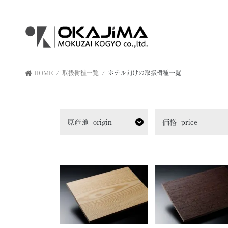
コ
ナ
ン
ビ
テ
ゲ
ン
ー
ツ
シ
へ
ョ
HOME
取扱樹種一覧
ホテル向けの取扱樹種一覧
ス
ン
キ
に
ッ
移
プ
動
原産地 -origin-
価格 -price-