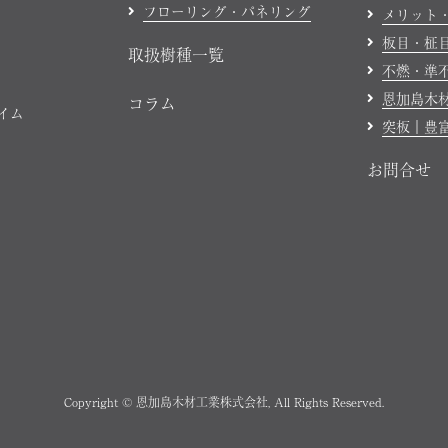
フローリング・パネリング
メリット
板目・柾
取扱樹種一覧
不燃・準
恩加島木
コラム
ハイム
突板｜豊
お問合せ
Copyright © 恩加島木材工業株式会社, All Rights Reserved.