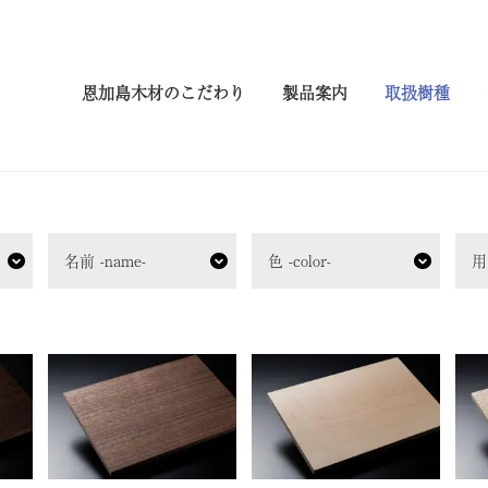
恩加島木材のこだわり
製品案内
取扱樹種
名前 -name-
色 -color-
用