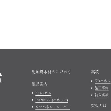
恩加島木材のこだわり
実績
KDパネル
製品案内
施工事例
KDパネル
納入実績
PANESSE(パネッセ)
突板とは
リブパネル・ルーバー