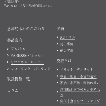
〈第四倉庫〉
〒557-0063 大阪市西成区南津守7-13-7
恩加島木材のこだわり
実績
KDパネル
製品案内
施工事例
KDパネル
納入実績
PANESSE(パネッセ)
突板とは
リブパネル・ルーバー
フローリング・パネリング
メリット・デメリット
板目・柾目・杢目の違い
取扱樹種一覧
不燃・準不燃・難燃の違い
恩加島木材の強みと生産工
コラム
程
突板｜豊富なラインナップ