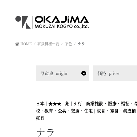
コ
ナ
ン
ビ
テ
ゲ
ン
ー
ツ
シ
へ
ョ
HOME
取扱樹種一覧
茶色
ナラ
ス
ン
キ
に
ッ
移
プ
動
原産地 -origin-
価格 -price-
|
|
|
|
・
・
日本
★★★
茶
ナ行
商業施設
医療・福祉
・
・
|
・
校・教育
公共・交通
住宅
板目
杢目・集成柄
柾目
ナラ