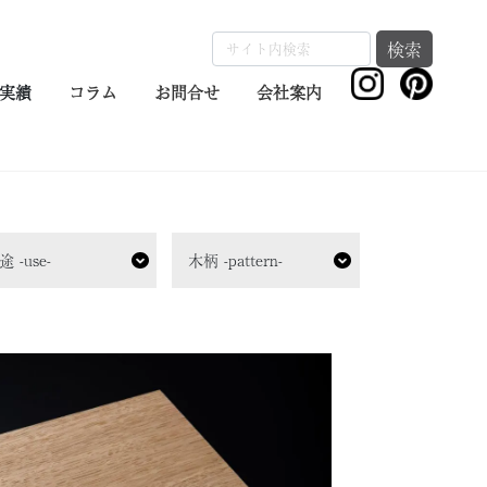
検索
実績
コラム
お問合せ
会社案内
途 -use-
木柄 -pattern-