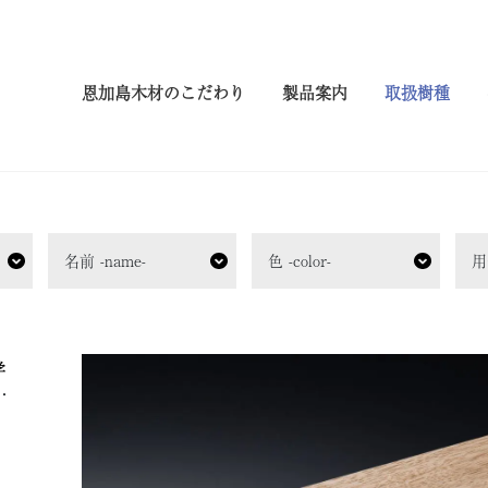
恩加島木材のこだわり
製品案内
取扱樹種
名前 -name-
色 -color-
用
学
・