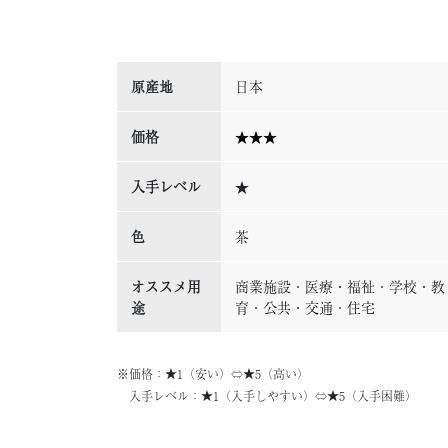
原産地
日本
価格
★★★
入手レベル
★
色
茶
オススメ用
商業施設
・
医療・福祉
・
学校・教
途
育
・
公共・交通
・
住宅
※価格：★1（安い）⇔★5（高い）
入手レベル：★1（入手しやすい）⇔★5（入手困難）