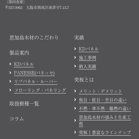
〈第四倉庫〉
〒557-0063 大阪市西成区南津守7-13-7
恩加島木材のこだわり
実績
KDパネル
製品案内
施工事例
KDパネル
納入実績
PANESSE(パネッセ)
突板とは
リブパネル・ルーバー
フローリング・パネリング
メリット・デメリット
板目・柾目・杢目の違い
取扱樹種一覧
不燃・準不燃・難燃の違い
恩加島木材の強みと生産工
コラム
程
突板｜豊富なラインナップ