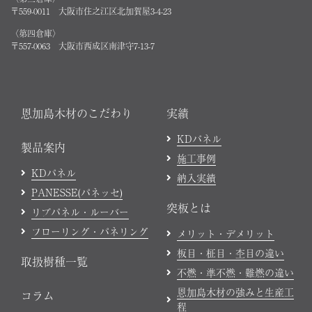
〒559-0011 大阪市住之江区北加賀屋3-4-23
〈第四倉庫〉
〒557-0063 大阪市西成区南津守7-13-7
恩加島木材のこだわり
実績
KDパネル
製品案内
施工事例
KDパネル
納入実績
PANESSE(パネッセ)
突板とは
リブパネル・ルーバー
フローリング・パネリング
メリット・デメリット
板目・柾目・杢目の違い
取扱樹種一覧
不燃・準不燃・難燃の違い
恩加島木材の強みと生産工
コラム
程