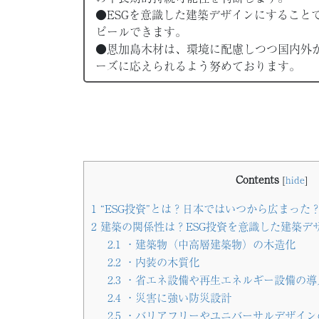
●ESGを意識した建築デザインにすること
ピールできます。
●恩加島木材は、環境に配慮しつつ国内外
ーズに応えられるよう努めております。
Contents
[
hide
]
1
“ESG投資”とは？日本ではいつから広まった
2
建築の関係性は？ESG投資を意識した建築デ
2.1
・建築物（中高層建築物）の木造化
2.2
・内装の木質化
2.3
・省エネ設備や再生エネルギー設備の導
2.4
・災害に強い防災設計
2.5
・バリアフリーやユニバーサルデザイン