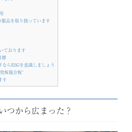
用
の製品を取り扱っています
いております
目標
ならESGを意識しましょう
突板複合板”
ます
はいつから広まった？