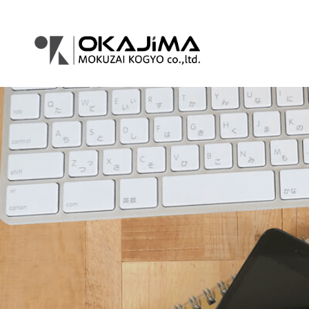
コ
ナ
ン
ビ
テ
ゲ
ン
ー
ツ
シ
へ
ョ
ス
ン
キ
に
ッ
移
プ
動