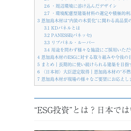
2.6
・周辺環境に溶け込んだデザイン
2.7
・環境配慮型建築材料の選定や積極的利
3
恩加島木材は“内装の木質化”に関わる高品質
3.1
KDパネルとは
3.2
PANESSE(パネッセ)
3.3
リブパネル・ルーバー
3.4
用途を問わず様々な施設にご採用いただ
4
恩加島木材のESGに対する取り組みや今後の
5
まとめ｜長期的に使い続けられる建築を目指す
6
〈日本初〉大臣認定取得｜恩加島木材の“不燃
7
恩加島木材が現場の様々なご要望にお応えし
“ESG投資”とは？日本で