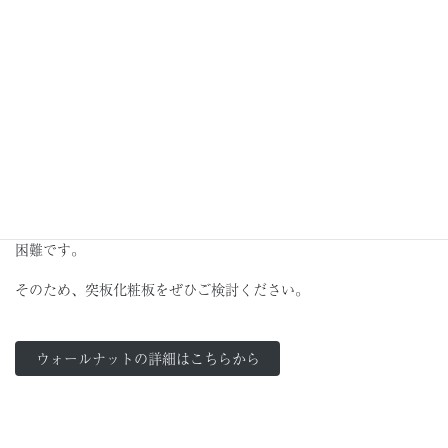
（
ウォールナット
・柾目）
少し紫がかったダークブラウンが特徴で、真っ直ぐ成長するた
め、木目も均一で直線的です。
経年と共に落ち着いた色に変化していきます。
人気が高い樹種で乱伐を防ぐために取引が制限されていることも
あり、良質で幅の広いウォールナット材は希少価値が高く入手は
困難です。
そのため、突板化粧板をぜひご検討ください。
ウォールナットの詳細はこちらから