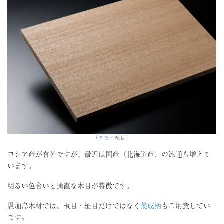
（
タモ
・柾目）
ロシア産が有名ですが、最近は国産（北海道産）の流通も増えて
います。
明るい色合いと通直な木目が特徴です。
恩加島木材では、板目・柾目だけではなく
集成柄
もご用意してい
ます。