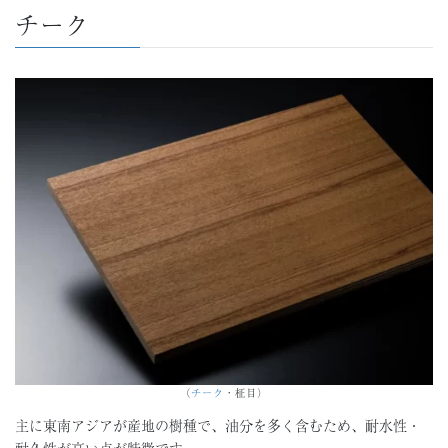
チーク
（
チーク
・柾目）
主に東南アジアが産地の樹種で、油分を多く含むため、耐水性・