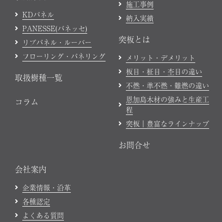
施工事例
KDパネル
納入実績
PANESSE(パネッセ)
突板とは
リブパネル・ルーバー
フローリング・パネリング
メリット・デメリット
板目・柾目・杢目の違い
取扱樹種一覧
不燃・準不燃・難燃の違い
恩加島木材の強みと生産工
コラム
程
突板｜豊富なラインナップ
お問合せ
会社案内
企業情報・沿革
各種認定
よくある質問