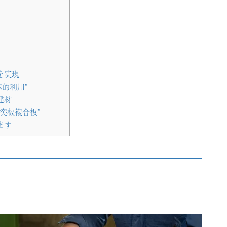
を実現
的利用”
建材
突板複合板”
ます