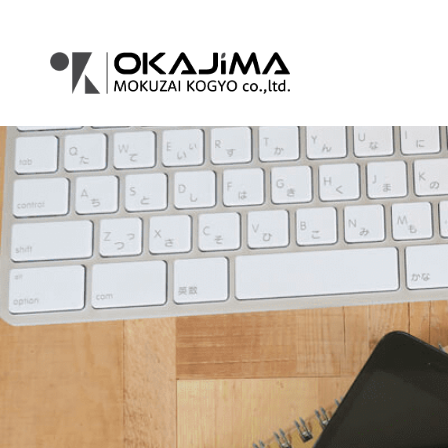
コ
ナ
ン
ビ
テ
ゲ
ン
ー
ツ
シ
へ
ョ
ス
ン
キ
に
ッ
移
プ
動