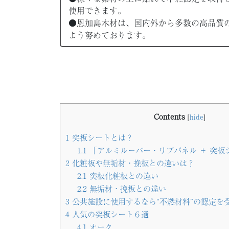
使用できます。
●恩加島木材は、国内外から多数の高品質
よう努めております。
Contents
[
hide
]
1
突板シートとは？
1.1
「アルミルーバー・リブパネル ＋ 突板
2
化粧板や無垢材・挽板との違いは？
2.1
突板化粧板との違い
2.2
無垢材・挽板との違い
3
公共施設に使用するなら“不燃材料”の認定を
4
人気の突板シート６選
4.1
オーク