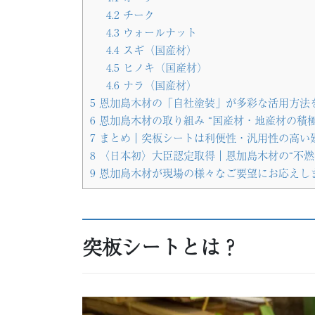
4.2
チーク
4.3
ウォールナット
4.4
スギ（国産材）
4.5
ヒノキ（国産材）
4.6
ナラ（国産材）
5
恩加島木材の「自社塗装」が多彩な活用方法
6
恩加島木材の取り組み “国産材・地産材の積極
7
まとめ｜突板シートは利便性・汎用性の高い
8
〈日本初〉大臣認定取得｜恩加島木材の“不燃
9
恩加島木材が現場の様々なご要望にお応えし
突板シートとは？