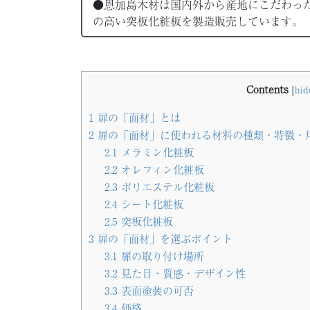
●恩加島木材は国内外から産地にこだわっ
の高い突板化粧板を製造販売しています。
Contents
[
hid
1
扉の「面材」とは
2
扉の「面材」に使われる材料の種類・特徴・
2.1
メラミン化粧板
2.2
オレフィン化粧板
2.3
ポリエステル化粧板
2.4
シート化粧板
2.5
突板化粧板
3
扉の「面材」を選ぶポイント
3.1
扉の取り付け場所
3.2
見た目・質感・デザイン性
3.3
表面塗装の可否
3.4
価格