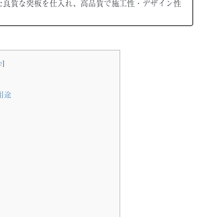
た良質な突板を仕入れ、高品質で施工性・デザイン性
e
]
用途