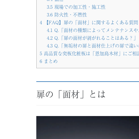
3.5
現場での加工性・施工性
3.6
防火性・不燃性
4
【FAQ】扉の「面材」に関するよくある質問
4.1
Q.「面材の種類によってメンテナンス
4.2
Q.「扉の面材が剥がれることはある？」
4.3
Q.「無垢材の扉と面材仕上げの扉で違い
5
高品質な突板化粧板は「恩加島木材」にご相
6
まとめ
扉の「面材」とは