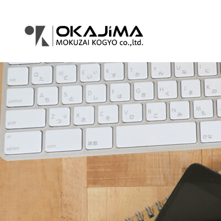
コ
ナ
ン
ビ
テ
ゲ
ン
ー
ツ
シ
へ
ョ
ス
ン
キ
に
ッ
移
プ
動