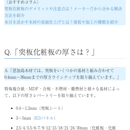
〈おすすめコラム〉
突板化粧板のデメリットや注意点は？メーカーだから分かる解決
方法を紹介
木目を活かす木材の表面仕上げとは？塗装や加工の種類を紹介
Q.「突板化粧板の厚さは？」
A.「恩加島木材では、突板をいくつかの基材と組み合わせて
0.4mm〜36mmまでの厚さラインナップを取り揃えています。」
特殊複合紙・MDF・合板・不燃材・難燃材と様々な基材によっ
て、以下の厚さレパートリーを取り揃えています。
0.4〜1.2mm（突板シート）
3〜5mm（
KDパネル
）
2.5/4/5.5/6/7/9/12/15/18/21/24/30mm（化粧板・化粧