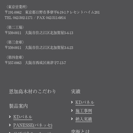
〈東京営業所〉
〒191-0062 東京都日野市多摩平6-19-1クレセントハイム201
TEL 042-502-1171 / FAX 042-511-6814
〈第二工場〉
〒559-0011 大阪市住之江区北加賀屋5-4-13
〈第三倉庫〉
〒559-0011 大阪市住之江区北加賀屋3-4-23
〈第四倉庫〉
〒557-0063 大阪市西成区南津守7-13-7
恩加島木材のこだわり
実績
KDパネル
製品案内
施工事例
KDパネル
納入実績
PANESSE(パネッセ)
突板とは