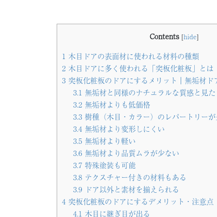
Contents
[
hide
]
1
木目ドアの表面材に使われる材料の種類
2
木目ドアに多く使われる「突板化粧板」とは
3
突板化粧板のドアにするメリット｜無垢材ド
3.1
無垢材と同様のナチュラルな質感と見た
3.2
無垢材よりも低価格
3.3
樹種（木目・カラー）のレパートリーが
3.4
無垢材より変形しにくい
3.5
無垢材より軽い
3.6
無垢材より品質ムラが少ない
3.7
特殊塗装も可能
3.8
テクスチャー付きの材料もある
3.9
ドア以外と素材を揃えられる
4
突板化粧板のドアにするデメリット・注意点
4.1
木目に継ぎ目が出る