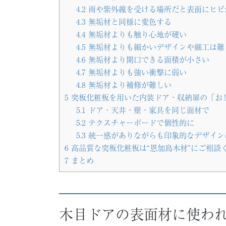
4.2
雨や紫外線を受ける場所だと表面にヒビ
4.3
無垢材と同様に変色する
4.4
無垢材よりも触り心地が硬い
4.5
無垢材よりも細かいデザインや細工は難
4.6
無垢材より開口できる面積が小さい
4.7
無垢材よりも強い衝撃に弱い
4.8
無垢材より補修が難しい
5
突板化粧板を用いた内装ドア・収納扉の「お
5.1
ドア・天井・壁・家具を同じ面材で
5.2
テクスチャーボードで個性的に
5.3
統一感がありながらも印象的なデザイン
6
高品質な突板化粧板は“恩加島木材”にご相談
7
まとめ
木目ドアの表面材に使わ