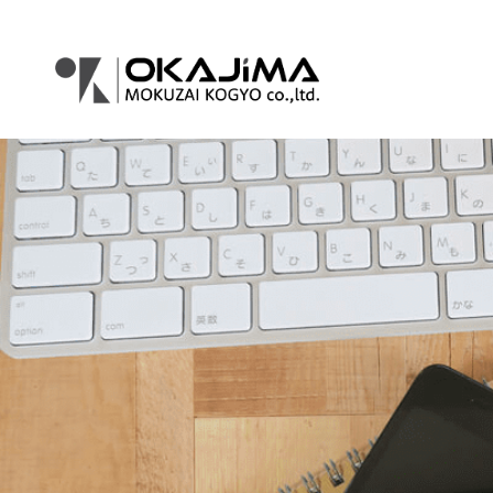
コ
ナ
ン
ビ
テ
ゲ
ン
ー
ツ
シ
へ
ョ
ス
ン
キ
に
ッ
移
プ
動