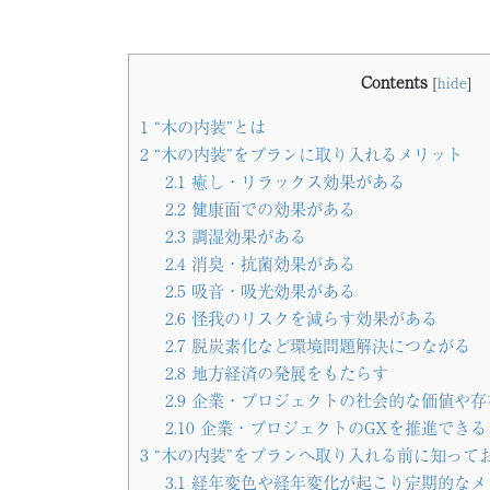
Contents
[
hide
]
1
“木の内装”とは
2
“木の内装”をプランに取り入れるメリット
2.1
癒し・リラックス効果がある
2.2
健康面での効果がある
2.3
調湿効果がある
2.4
消臭・抗菌効果がある
2.5
吸音・吸光効果がある
2.6
怪我のリスクを減らす効果がある
2.7
脱炭素化など環境問題解決につながる
2.8
地方経済の発展をもたらす
2.9
企業・プロジェクトの社会的な価値や存
2.10
企業・プロジェクトのGXを推進できる
3
“木の内装”をプランへ取り入れる前に知って
3.1
経年変色や経年変化が起こり定期的なメ