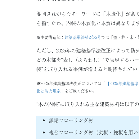
混同されがちなキーワードに「木造化」があ
を指すため、内装の木質化と本質は異なりま
※主要構造部：
建築基準法第2条5号
では「壁・柱・床・
ただし、2025年の建築基準法改正によって
どの木部を“表し（あらわし）”で表現するハ
装”を取り入れる事例が増えると期待されてい
※2025年建築基準法改正については「
【2025年建築
化と防火規定
」をご覧ください。
“木の内装”に取り入れる主な建築材料は以下
無垢フローリング材
複合フローリング材（突板・挽板を用い