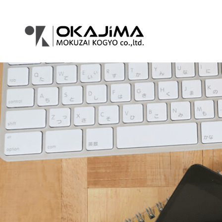
コ
ナ
ン
ビ
テ
ゲ
ン
ー
ツ
シ
へ
ョ
ス
ン
キ
に
ッ
移
プ
動